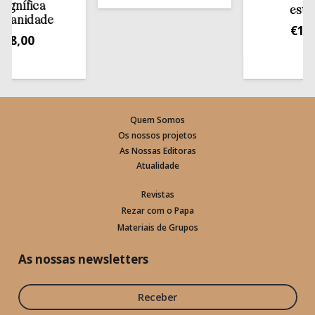
ífica
estante
nidade
€
13,50
,00
Quem Somos
Os nossos projetos
As Nossas Editoras
Atualidade
Revistas
Rezar com o Papa
Materiais de Grupos
As nossas newsletters
Receber