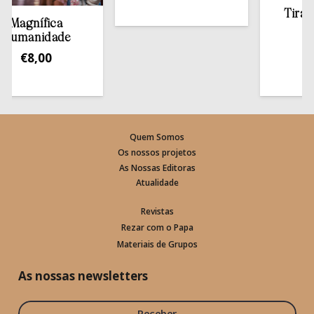
Tirar a Bí
agnífica
esta
manidade
€
13,
€
8,00
Quem Somos
Os nossos projetos
As Nossas Editoras
Atualidade
Revistas
Rezar com o Papa
Materiais de Grupos
As nossas newsletters
Receber