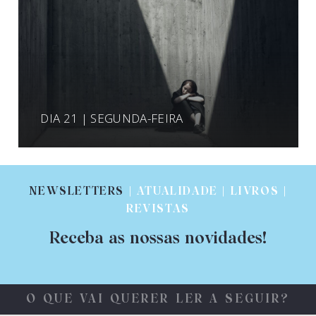
DIA 21 | SEGUNDA-FEIRA
NEWSLETTERS
| ATUALIDADE | LIVROS |
REVISTAS
Receba as nossas novidades!
O QUE VAI QUERER LER A SEGUIR?