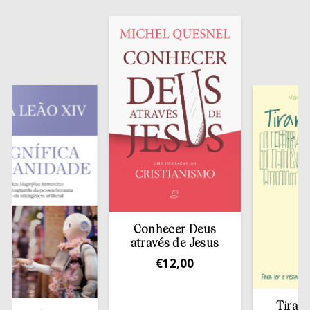
Conhecer Deus
através de Jesus
€
12,00
Tirar a Bí