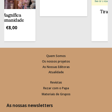
Tirar a Bí
gnífica
estan
anidade
€
13,
€
8,00
Quem Somos
Os nossos projetos
As Nossas Editoras
Atualidade
Revistas
Rezar com o Papa
Materiais de Grupos
As nossas newsletters