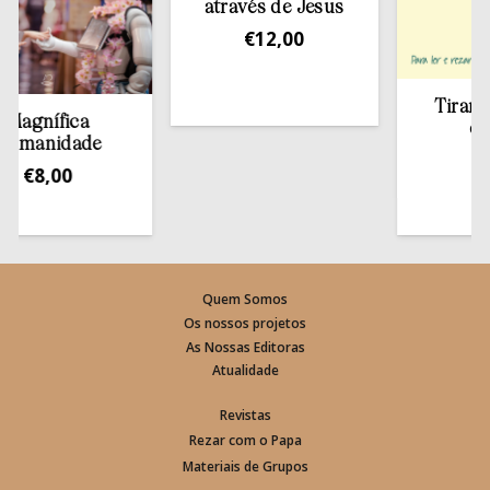
através de Jesus
€
12,00
Tirar a Bíb
gnífica
estant
anidade
€
13,5
€
8,00
Quem Somos
Os nossos projetos
As Nossas Editoras
Atualidade
Revistas
Rezar com o Papa
Materiais de Grupos