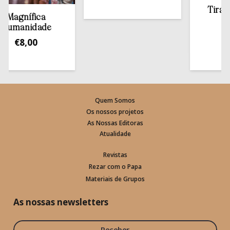
Tirar a B
agnífica
esta
manidade
€
13,
€
8,00
Quem Somos
Os nossos projetos
As Nossas Editoras
Atualidade
Revistas
Rezar com o Papa
Materiais de Grupos
As nossas newsletters
Receber