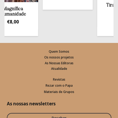
Tirar a Bí
gnífica
estan
anidade
€
13,
€
8,00
Quem Somos
Os nossos projetos
As Nossas Editoras
Atualidade
Revistas
Rezar com o Papa
Materiais de Grupos
As nossas newsletters
Receber