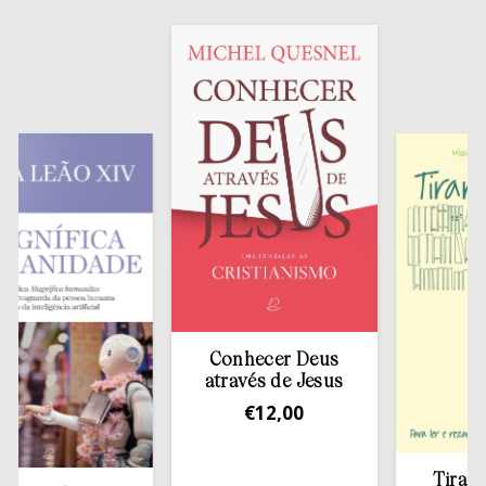
Conhecer Deus
através de Jesus
€
12,00
Tirar a Bíb