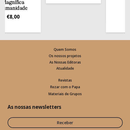
gnífica
estant
anidade
€
13,5
€
8,00
Quem Somos
Os nossos projetos
As Nossas Editoras
Atualidade
Revistas
Rezar com o Papa
Materiais de Grupos
As nossas newsletters
Receber