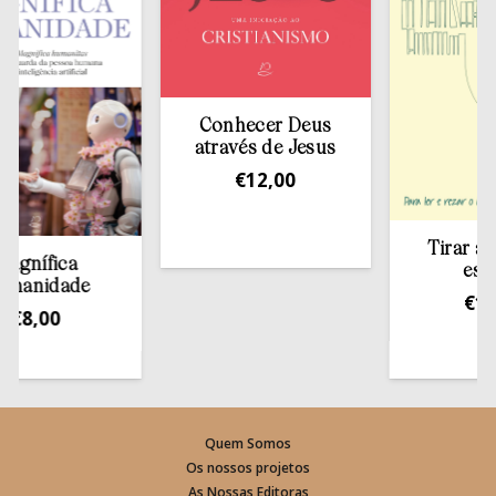
Conhecer Deus
através de Jesus
€
12,00
Tirar a Bíbli
fica
estante
idade
€
13,50
00
Quem Somos
Os nossos projetos
As Nossas Editoras