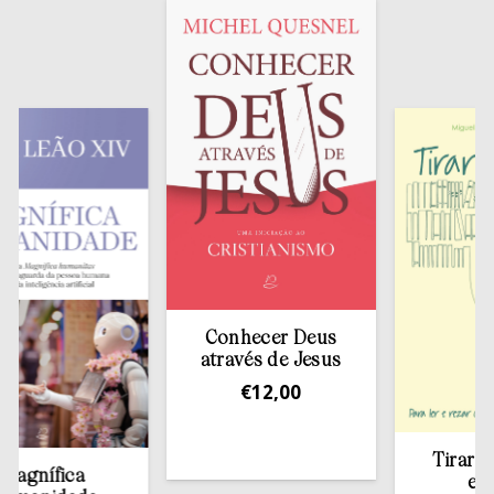
Conhecer Deus
através de Jesus
€
12,00
Tirar a Bíbl
nífica
estant