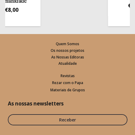
nidade
€
13,5
8,00
Quem Somos
Os nossos projetos
As Nossas Editoras
Atualidade
Revistas
Rezar com o Papa
Materiais de Grupos
As nossas newsletters
Receber