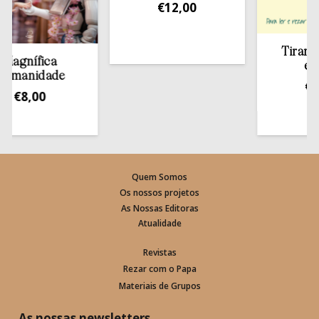
€
12,00
Tirar a Bíb
gnífica
estan
anidade
€
13,5
€
8,00
Quem Somos
Os nossos projetos
As Nossas Editoras
Atualidade
Revistas
Rezar com o Papa
Materiais de Grupos
As nossas newsletters