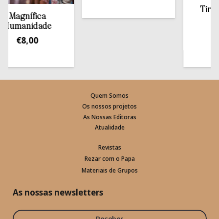
Tirar a 
Magnífica
est
umanidade
€
13
€
8,00
Quem Somos
Os nossos projetos
As Nossas Editoras
Atualidade
Revistas
Rezar com o Papa
Materiais de Grupos
As nossas newsletters
Receber