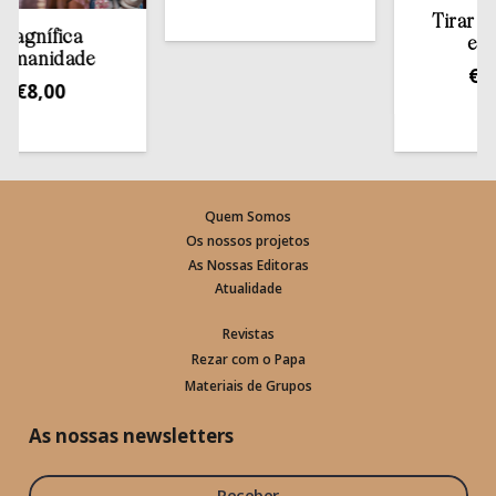
Tirar a Bíbl
nífica
estant
nidade
€
13,5
8,00
Quem Somos
Os nossos projetos
As Nossas Editoras
Atualidade
Revistas
Rezar com o Papa
Materiais de Grupos
As nossas newsletters
Receber