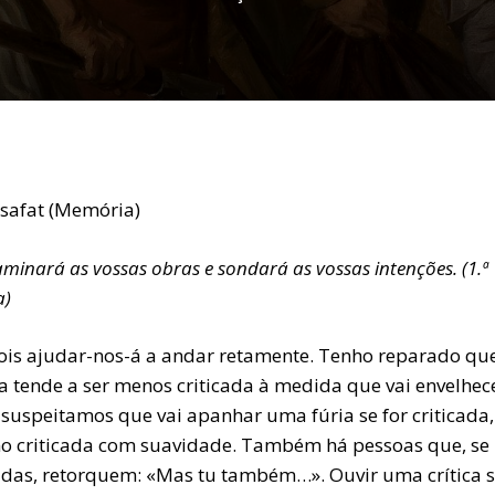
osafat (Memória)
aminará as vossas obras e sondará as vossas intenções. (1.ª
a)
ois ajudar-nos-á a andar retamente. Tenho reparado q
a tende a ser menos criticada à medida que vai envelhec
 suspeitamos que vai apanhar uma fúria se for criticada,
 criticada com suavidade. Também há pessoas que, se
cadas, retorquem: «Mas tu também…». Ouvir uma crítica 