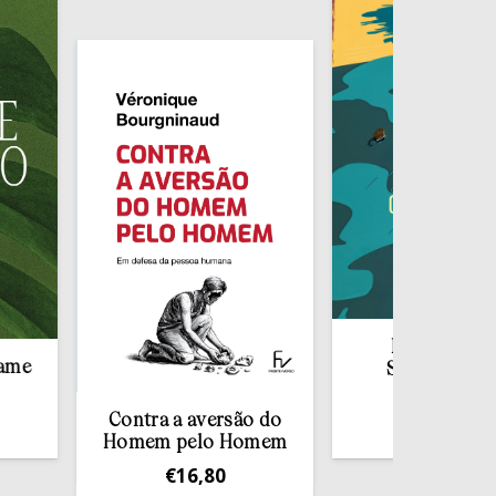
Redescobrir o
Sacramento da
Confissão
Contra a aversão do
€
10,00
Homem pelo Homem
€
16,80