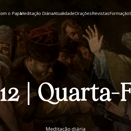
Com o Papa
Meditação Diária
Atualidade
Orações
Revistas
Formação
12 | Quarta-
Meditação diária