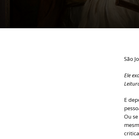
São J
Ele ex
Leitur
E dep
pesso
Ou se
mesmo
criti