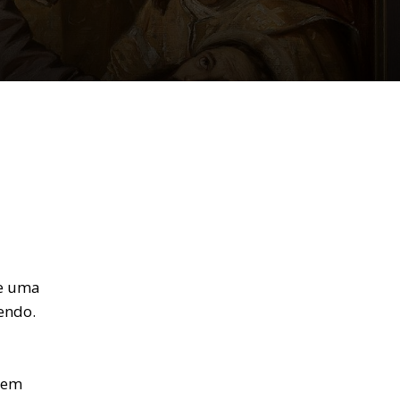
ue uma
endo.
sem