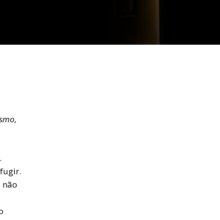
esmo,
.
fugir.
o não
o