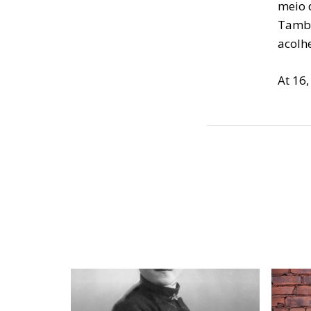
meio 
També
acolh
At 16,