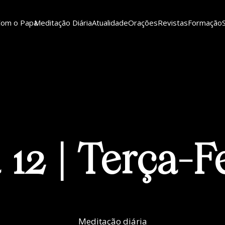
Com o Papa
Meditação Diária
Atualidade
Orações
Revistas
Formação
 12 | Terça-F
Meditação diária