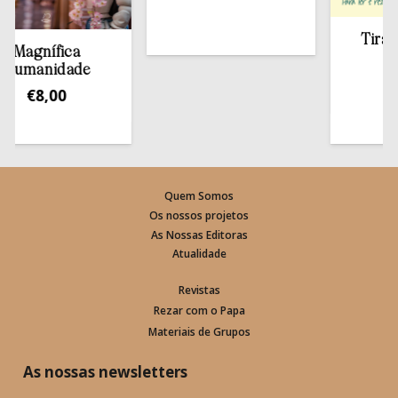
Tirar a Bí
agnífica
esta
manidade
€
13,
€
8,00
Quem Somos
Os nossos projetos
As Nossas Editoras
Atualidade
Revistas
Rezar com o Papa
Materiais de Grupos
As nossas newsletters