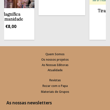
Tirar a Bí
gnífica
estan
anidade
€
13,
€
8,00
Quem Somos
Os nossos projetos
As Nossas Editoras
Atualidade
Revistas
Rezar com o Papa
Materiais de Grupos
As nossas newsletters