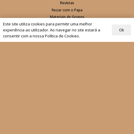
Revistas
Rezar com o Papa
Materiais de Grupos
Este site utiliza cookies para permitir uma melhor
Ok
As nossas newsletters
experiência ao utilizador. Ao navegar no site estará a
consentir com a nossa Política de Cookies.
Receber
Siga-nos
Fale connosco
Política de Privacidade
Condições Gerais de Venda