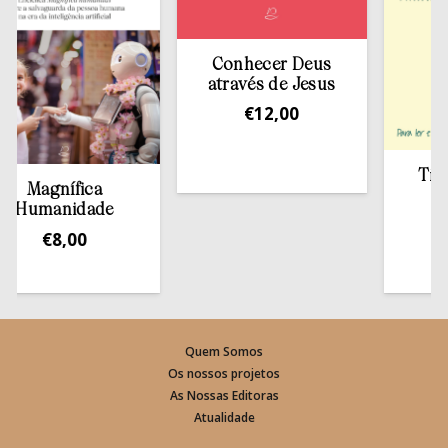
Conhecer Deus
através de Jesus
€
12,00
Tirar a 
Magnífica
est
umanidade
€
13
€
8,00
Quem Somos
Os nossos projetos
As Nossas Editoras
Atualidade