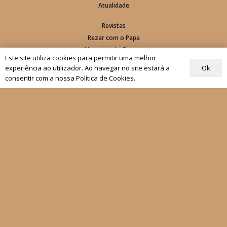
Atualidade
Revistas
Rezar com o Papa
Materiais de Grupos
Este site utiliza cookies para permitir uma melhor
Ok
experiência ao utilizador. Ao navegar no site estará a
As nossas newsletters
consentir com a nossa Política de Cookies.
Receber
Siga-nos
Fale connosco
Política de Privacidade