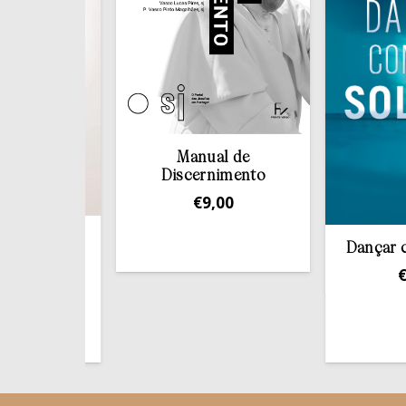
Deus
Dançar com a
€
14,9
Manual de
Discernimento
€
9,00