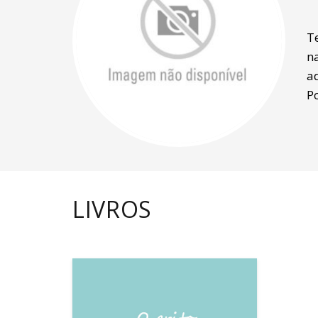
T
n
a
P
LIVROS