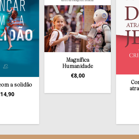
Conhece
 solidão
através 
0
€
12
Magnífica
Humanidade
€
8,00