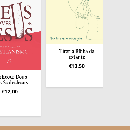
r Deus
de Jesus
,00
Redescob
Ina
€
1
Tirar a Bíblia da
estante
€
13,50