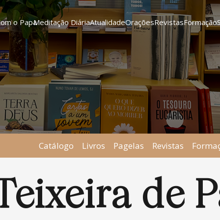
Com o Papa
Meditação Diária
Atualidade
Orações
Revistas
Formação
Catálogo
Livros
Pagelas
Revistas
Forma
Teixeira de 