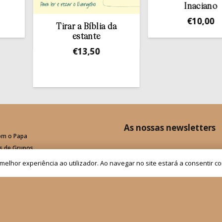
Inaciano
€
10,00
Tirar a Bíblia da
estante
€
13,50
As nossas newsletters
om o Papa
is de Grupos
Receber
a melhor experiência ao utilizador. Ao navegar no site estará a consentir c
Fale connosco
Política de Privacid