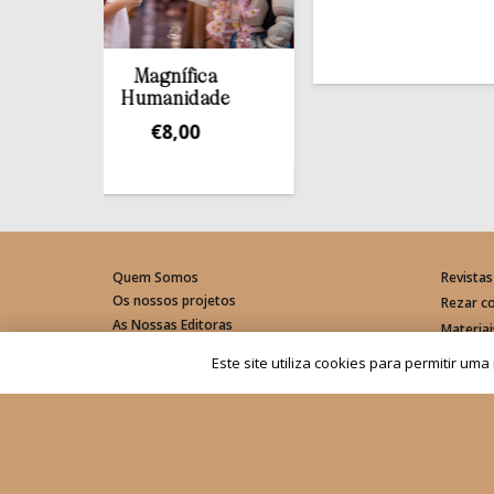
Magnífica
Humanidade
€
8,00
Quem Somos
Revistas
Os nossos projetos
Rezar c
As Nossas Editoras
Materia
Atualidade
Este site utiliza cookies para permitir um
© Rede Mundial da Oração do Papa – Portugal 2026