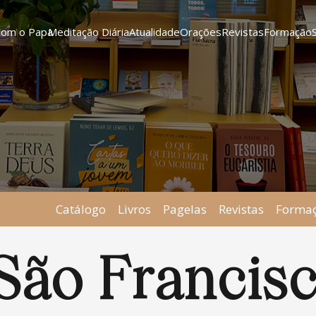
Com o Papa
Meditação Diária
Atualidade
Orações
Revistas
Formação
Catálogo
Livros
Pagelas
Revistas
Forma
São Francis