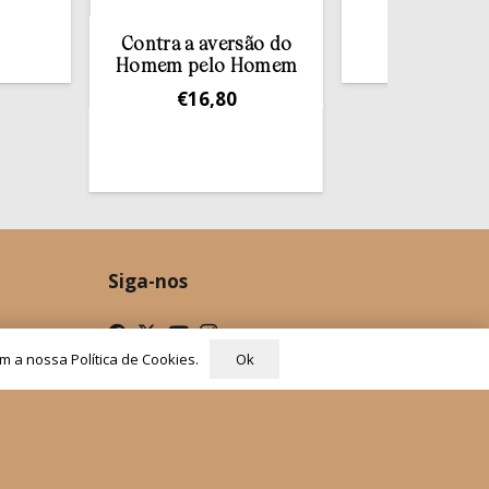
Confissão
Contra a aversão do
€
10,00
Homem pelo Homem
€
16,80
Siga-nos
Ok
om a nossa Política de Cookies.
ade
Condições Gerais de Venda
Livro de Reclamações