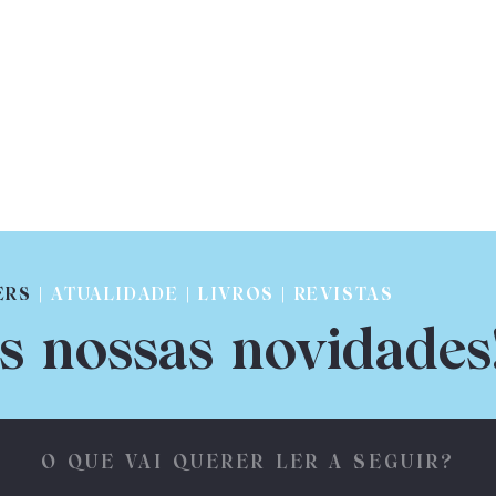
ERS
| ATUALIDADE | LIVROS | REVISTAS
s nossas novidades
O QUE VAI QUERER LER A SEGUIR?