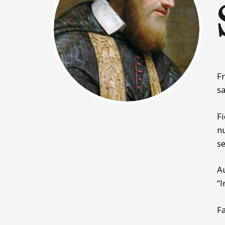
F
s
F
n
s
A
“
F