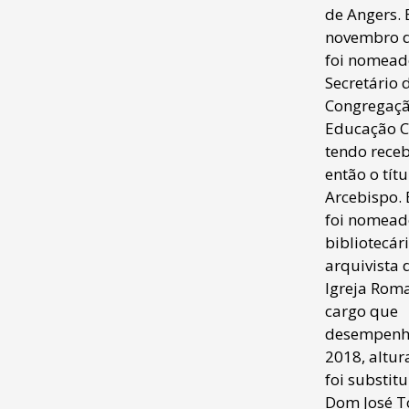
de Angers.
novembro 
foi nomead
Secretário 
Congregaçã
Educação Ca
tendo rece
então o títu
Arcebispo.
foi nomead
bibliotecári
arquivista 
Igreja Rom
cargo que
desempenha
2018, altu
foi substit
Dom José T