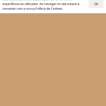
Ok
Rezar com o Papa
experiência ao utilizador. Ao navegar no site estará a
consentir com a nossa Política de Cookies.
Materiais de Grupos
As nossas newsletters
Receber
Siga-nos
Fale connosco
Política de Privacidade
Condições Gerais de Venda