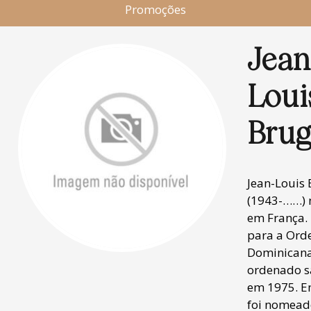
Promoções
Jean
Loui
Bru
Jean-Louis
(1943-……) 
em França.
para a Or
Dominicana 
ordenado s
em 1975. E
foi nomead