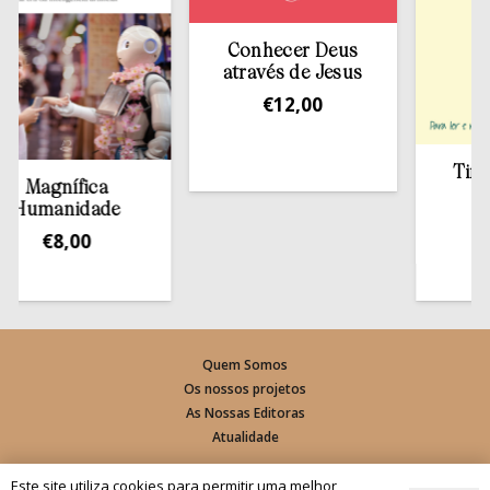
Conhecer Deus
através de Jesus
€
12,00
Tirar a 
Magnífica
est
umanidade
€
13
€
8,00
Quem Somos
Os nossos projetos
As Nossas Editoras
Atualidade
Revistas
Este site utiliza cookies para permitir uma melhor