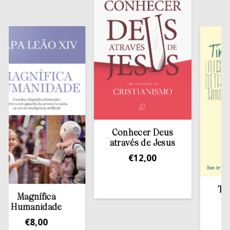
Conhecer Deus
através de Jesus
€
12,00
Tirar a
Magnífica
est
umanidade
€
1
€
8,00