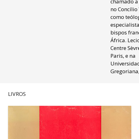
chamado a 
no Concílio 
como teólo
especialist
bispos fran
África. Lec
Centre Sèvr
Paris, e na
Universida
Gregoriana
LIVROS