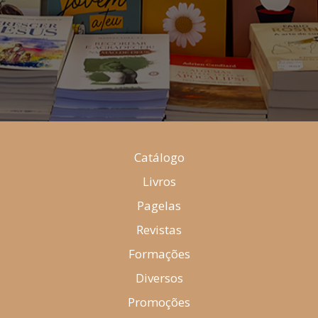
Catálogo
Livros
Pagelas
Revistas
Formações
Diversos
Promoções