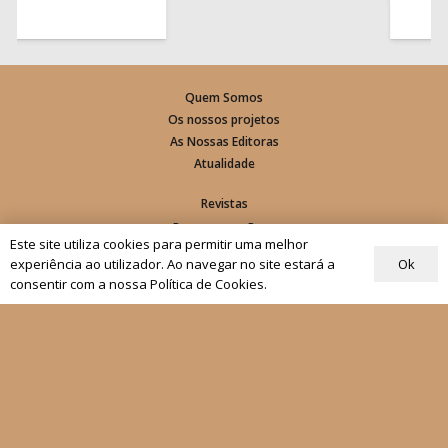
Quem Somos
Os nossos projetos
As Nossas Editoras
Atualidade
Revistas
Rezar com o Papa
Este site utiliza cookies para permitir uma melhor
Materiais de Grupos
Ok
experiência ao utilizador. Ao navegar no site estará a
consentir com a nossa Política de Cookies.
As nossas newsletters
Receber
Siga-nos