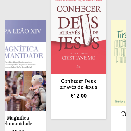
Conhecer Deus
através de Jesus
€
12,00
Tirar a 
Magnífica
est
umanidade
€
13