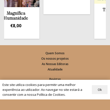
Tirar a 
Magnífica
est
umanidade
€
1
€
8,00
Quem Somos
Os nossos projetos
As Nossas Editoras
Atualidade
Revistas
Este site utiliza cookies para permitir uma melhor
Rezar com o Papa
Ok
experiência ao utilizador. Ao navegar no site estará a
Materiais de Grupos
consentir com a nossa Política de Cookies.
As nossas newsletters