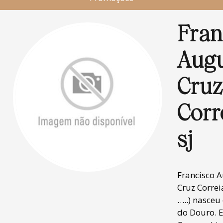
Fran
Aug
Cru
Corr
sj
Francisco 
Cruz Correia
…..) nasceu
do Douro. 