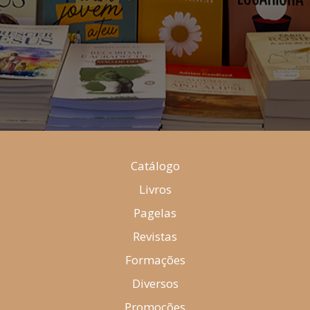
Catálogo
Livros
Pagelas
Revistas
Formações
Diversos
Promoções