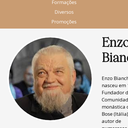
Formações
Diversos
Promoções
Enz
Bian
Enzo Bianc
nasceu em 
Fundador 
Comunida
monástica 
Bose (Itália)
autor de