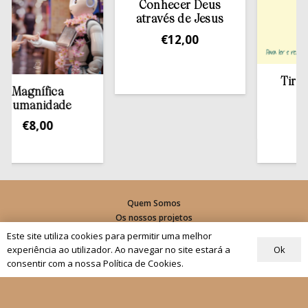
Conhecer Deus
através de Jesus
€
12,00
Tirar a Bíb
nífica
estant
anidade
€
13,5
8,00
Quem Somos
Os nossos projetos
As Nossas Editoras
Este site utiliza cookies para permitir uma melhor
Atualidade
Ok
experiência ao utilizador. Ao navegar no site estará a
consentir com a nossa Política de Cookies.
Revistas
Rezar com o Papa