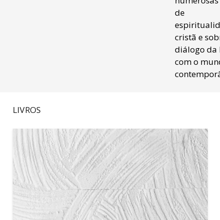
numerosas
de
espirituali
cristã e sob
diálogo da 
com o mun
contempor
LIVROS