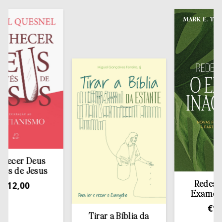
er Deus
 de Jesus
2,00
Redescobri
Exame Inac
€
10,00
Tirar a Bíblia da