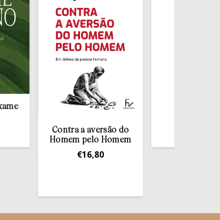
Redescobrir o
Sacramento da
Confissão
Contra a aversão do
€
10,00
Homem pelo Homem
€
16,80