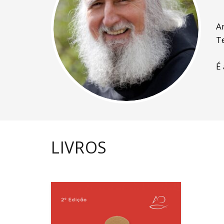
A
T
É
LIVROS