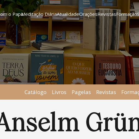
Com o Papa
Meditação Diária
Atualidade
Orações
Revistas
Formação
Catálogo
Livros
Pagelas
Revistas
Forma
Anselm Grü