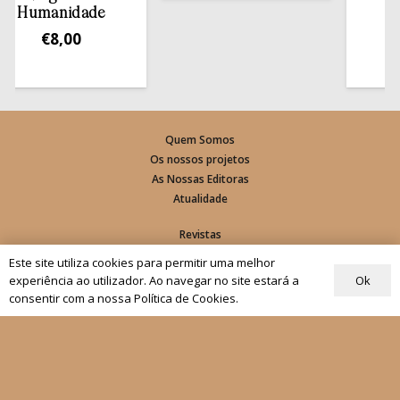
est
umanidade
€
1
€
8,00
Quem Somos
Os nossos projetos
As Nossas Editoras
Atualidade
Revistas
Rezar com o Papa
Este site utiliza cookies para permitir uma melhor
Materiais de Grupos
Ok
experiência ao utilizador. Ao navegar no site estará a
consentir com a nossa Política de Cookies.
As nossas newsletters
Receber