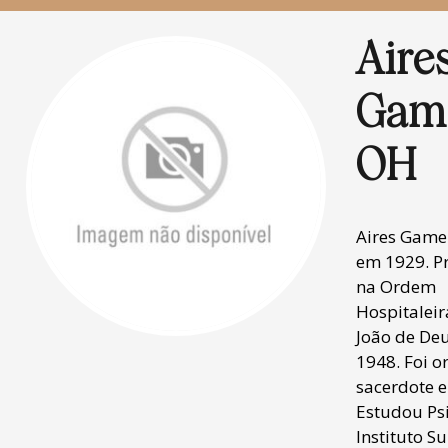
Aire
Game
OH
Aires Game
em 1929. P
na Ordem
Hospitaleir
João de De
1948. Foi 
sacerdote 
Estudou Psi
Instituto S