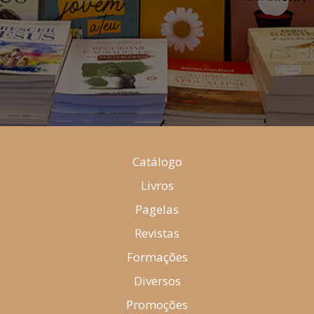
Catálogo
Livros
Pagelas
Revistas
Formações
Diversos
Promoções