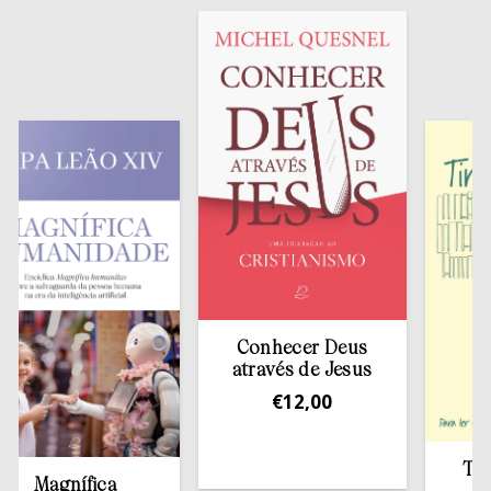
Conhecer Deus
através de Jesus
€
12,00
Tirar a
Magnífica