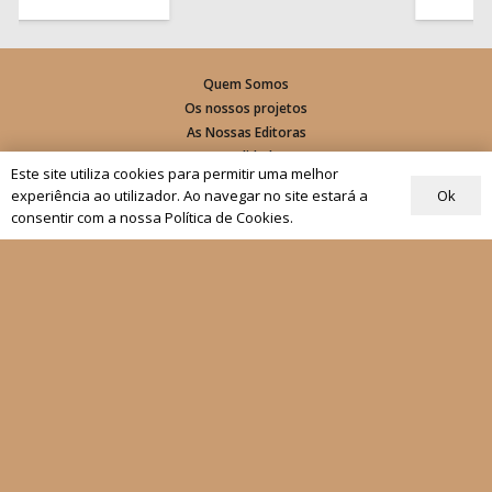
Quem Somos
Os nossos projetos
As Nossas Editoras
Atualidade
Este site utiliza cookies para permitir uma melhor
Ok
experiência ao utilizador. Ao navegar no site estará a
Revistas
consentir com a nossa Política de Cookies.
Rezar com o Papa
Materiais de Grupos
As nossas newsletters
Receber
Siga-nos