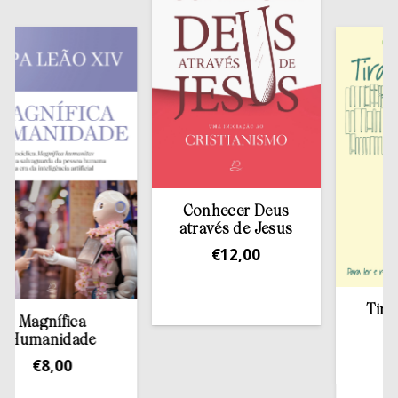
Conhecer Deus
através de Jesus
€
12,00
Tirar a Bí
gnífica
estan
manidade
€
13,
€
8,00