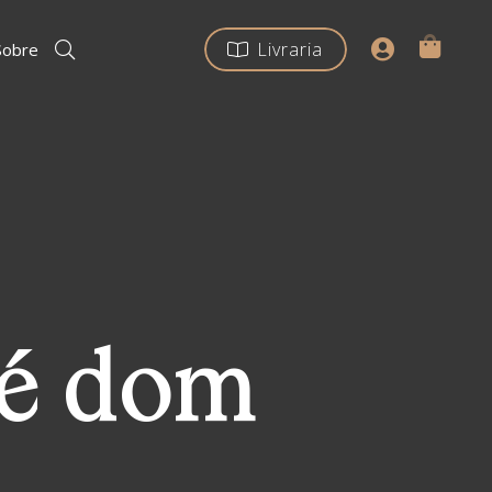
Livraria
Sobre
 é dom