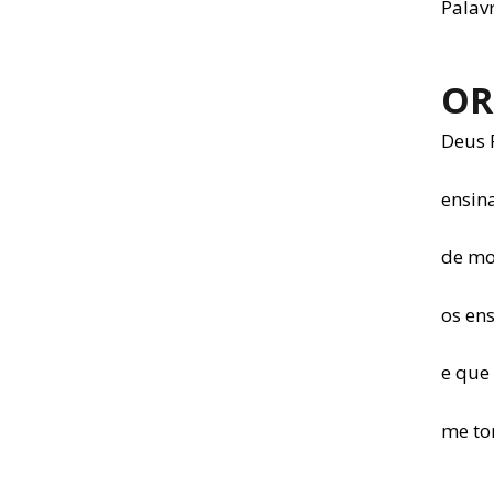
Palavr
OR
Deus 
ensin
de mo
os en
e que
me to