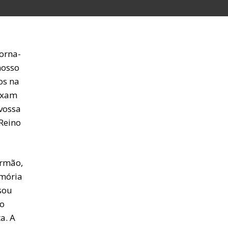
orna-
nosso
os na
eixam
 vossa
 Reino
irmão,
emória
sou
ão
a. A