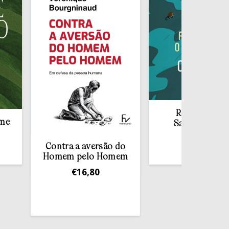
Redescobrir o
Sacramento da
Confissão
Contra a aversão do
€
10,00
Homem pelo Homem
€
16,80