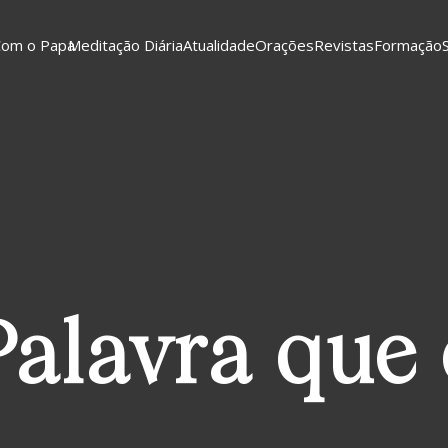
Com o Papa
Meditação Diária
Atualidade
Orações
Revistas
Formação
alavra que