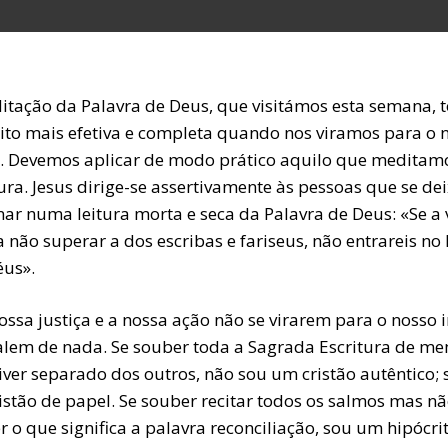
itação da Palavra de Deus, que visitámos esta semana, t
ito mais efetiva e completa quando nos viramos para o 
. Devemos aplicar de modo prático aquilo que meditam
ura. Jesus dirige-se assertivamente às pessoas que se d
nar numa leitura morta e seca da Palavra de Deus: «Se a
a não superar a dos escribas e fariseus, não entrareis no
éus».
ossa justiça e a nossa ação não se virarem para o nosso 
alem de nada. Se souber toda a Sagrada Escritura de m
iver separado dos outros, não sou um cristão autêntico; 
istão de papel. Se souber recitar todos os salmos mas n
 o que significa a palavra reconciliação, sou um hipócrit