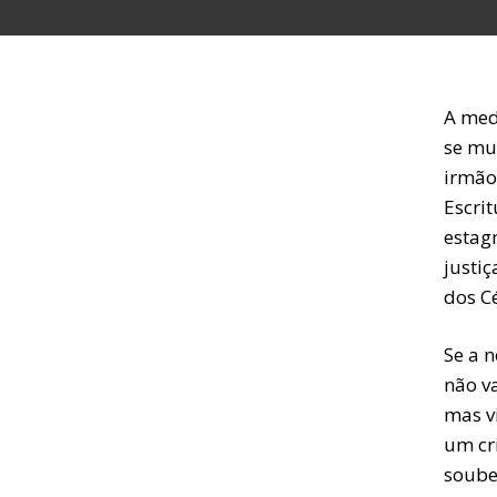
A med
se mu
irmão
Escrit
estag
justiç
dos C
Se a n
não v
mas v
um cr
souber