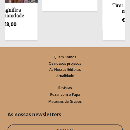
Tirar a Bíbli
ífica
estante
idade
€
13,50
,00
Quem Somos
Os nossos projetos
As Nossas Editoras
Atualidade
Revistas
Rezar com o Papa
Materiais de Grupos
As nossas newsletters
Receber