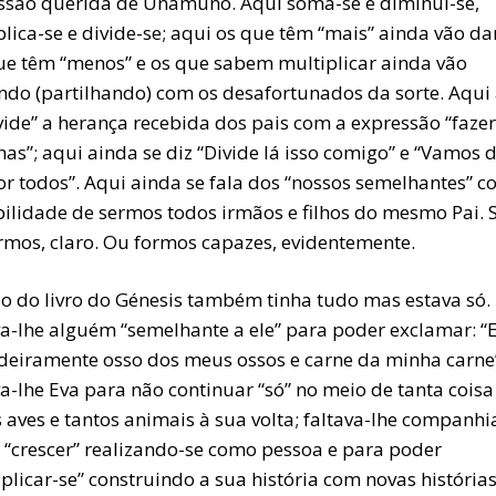
ssão querida de Unamuno. Aqui soma-se e diminui-se,
plica-se e divide-se; aqui os que têm “mais” ainda vão d
ue têm “menos” e os que sabem multiplicar ainda vão
indo (partilhando) com os desafortunados da sorte. Aqui
vide” a herança recebida dos pais com a expressão “fazer
has”; aqui ainda se diz “Divide lá isso comigo” e “Vamos d
or todos”. Aqui ainda se fala dos “nossos semelhantes” 
bilidade de sermos todos irmãos e filhos do mesmo Pai. 
rmos, claro. Ou formos capazes, evidentemente.
o do livro do Génesis também tinha tudo mas estava só.
va-lhe alguém “semelhante a ele” para poder exclamar: “E
deiramente osso dos meus ossos e carne da minha carne
a-lhe Eva para não continuar “só” no meio de tanta coisa
 aves e tantos animais à sua volta; faltava-lhe companhi
 “crescer” realizando-se como pessoa e para poder
plicar-se” construindo a sua história com novas histórias