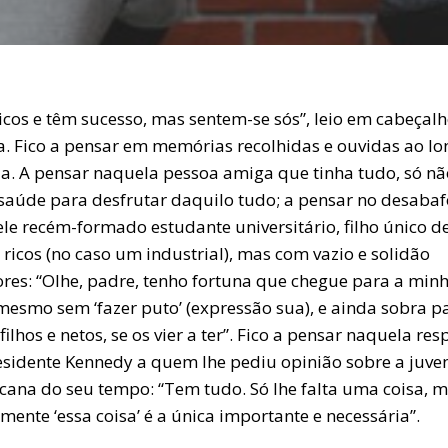
icos e têm sucesso, mas sentem-se sós”, leio em cabeçal
ia. Fico a pensar em memórias recolhidas e ouvidas ao l
da. A pensar naquela pessoa amiga que tinha tudo, só nã
 saúde para desfrutar daquilo tudo; a pensar no desabaf
le recém-formado estudante universitário, filho único d
ricos (no caso um industrial), mas com vazio e solidão
iores: “Olhe, padre, tenho fortuna que chegue para a min
 mesmo sem ‘fazer puto’ (expressão sua), e ainda sobra p
ilhos e netos, se os vier a ter”. Fico a pensar naquela res
esidente Kennedy a quem lhe pediu opinião sobre a juve
cana do seu tempo: “Tem tudo. Só lhe falta uma coisa, 
zmente ‘essa coisa’ é a única importante e necessária”.