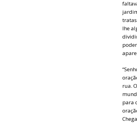
falta
jardi
trata
lhe a
divid
poder
apare
“Senh
oraçã
rua. 
mundo
para 
oraçã
Chega