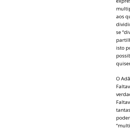
expre
multi
aos q
divid
se “di
partil
isto p
possi
quise
O Adã
Falta
verda
Faltav
tantas
poder
“multi