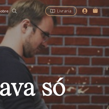
Livraria
Sobre
ava só