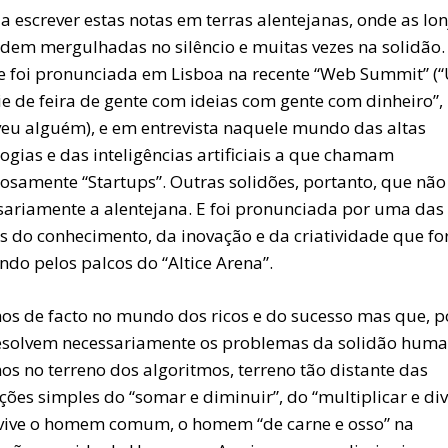
a escrever estas notas em terras alentejanas, onde as lo
rdem mergulhadas no silêncio e muitas vezes na solidão
se foi pronunciada em Lisboa na recente “Web Summit” 
ie de feira de gente com ideias com gente com dinheiro”,
veu alguém), e em entrevista naquele mundo das altas
ogias e das inteligências artificiais a que chamam
samente “Startups”. Outras solidões, portanto, que não
sariamente a alentejana. E foi pronunciada por uma das 
as do conhecimento, da inovação e da criatividade que f
do pelos palcos do “Altice Arena”.
os de facto no mundo dos ricos e do sucesso mas que, po
esolvem necessariamente os problemas da solidão huma
os no terreno dos algoritmos, terreno tão distante das
ões simples do “somar e diminuir”, do “multiplicar e div
vive o homem comum, o homem “de carne e osso” na