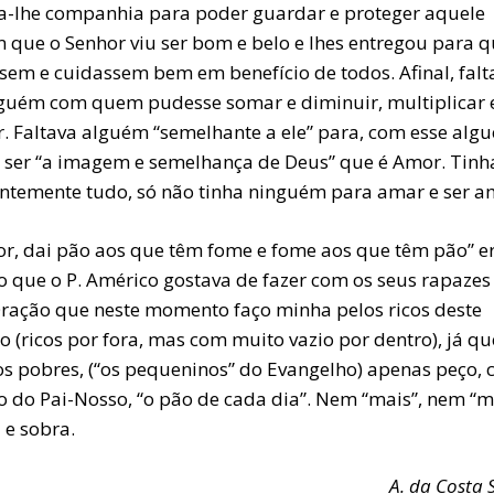
va-lhe companhia para poder guardar e proteger aquele
m que o Senhor viu ser bom e belo e lhes entregou para q
ssem e cuidassem bem em benefício de todos. Afinal, falt
lguém com quem pudesse somar e diminuir, multiplicar 
ir. Faltava alguém “semelhante a ele” para, com esse alg
 ser “a imagem e semelhança de Deus” que é Amor. Tinh
ntemente tudo, só não tinha ninguém para amar e ser a
or, dai pão aos que têm fome e fome aos que têm pão” e
o que o P. Américo gostava de fazer com os seus rapazes
Oração que neste momento faço minha pelos ricos deste
 (ricos por fora, mas com muito vazio por dentro), já qu
os pobres, (“os pequeninos” do Evangelho) apenas peço, 
o do Pai-Nosso, “o pão de cada dia”. Nem “mais”, nem “m
 e sobra.
A. da Costa S