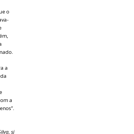
ue o
ava-
e
uém,
a
mado.
ra a
 da
e
com a
enos”.
ilva, sj