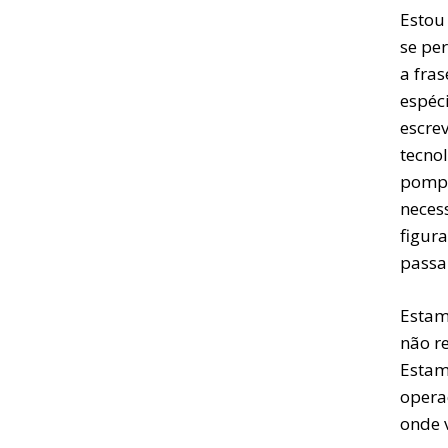
Estou 
se pe
a fra
espéc
escre
tecnol
pompo
neces
figur
passan
Estam
não r
Estam
operaç
onde 