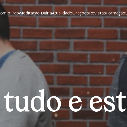
Com o Papa
Meditação Diária
Atualidade
Orações
Revistas
Formação
 tudo e est