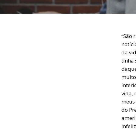
“São r
notíc
da vi
tinha
daque
muito 
inter
vida,
meus f
do Pr
ameri
infeli