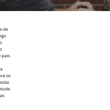
ho de
ongo
o
o
e pais
ha
ara os
posta
ntude
mas