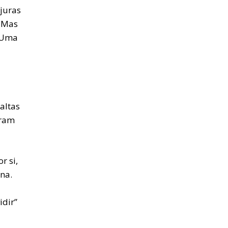
njuras
. Mas
(“Uma
altas
oram
r si,
na.
idir”