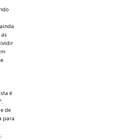
ando
 ainda
 as
ividir
com
Se
sta é
”.
 e de
a para
;