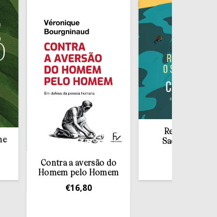
Redescobrir o
Sacramento da
Confissão
Contra a aversão do
€
10,00
Homem pelo Homem
€
16,80