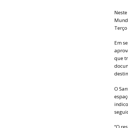
Neste
Mundia
Terço 
Em se
aprov
que t
docum
desti
O San
espaç
indic
segui
“O re