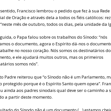
 sentido, Francisco lembrou o pedido que fez à sua Rede
l de Oração e através dela a todos os fiéis católicos: re
“neste mês de outubro, todos os dias, pela unidade da Ig
guida, o Papa falou sobre os trabalhos do Sínodo: “nós
amos o documento, agora o Espírito dá-nos o document
rabalhe no nosso coração. Nós somos os destinatários do
ento, e ele ajudará muitos outros, mas os primeiros
natários somos nós”.
to Padre reiterou que “o Sínodo não é um Parlamento, 
o protegido porque é o Espírito Santo quem opera”. Fran
ou ainda aos padres sinodais qual deve ser o caminho a s
do a partir deste momento.
sultado do Sínodo não é um documento (…) estamos chei