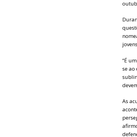
outub
Duran
quest
nomea
jovens
“É um
se ao 
sublin
devem
As ac
aconte
perse
afirmo
defen