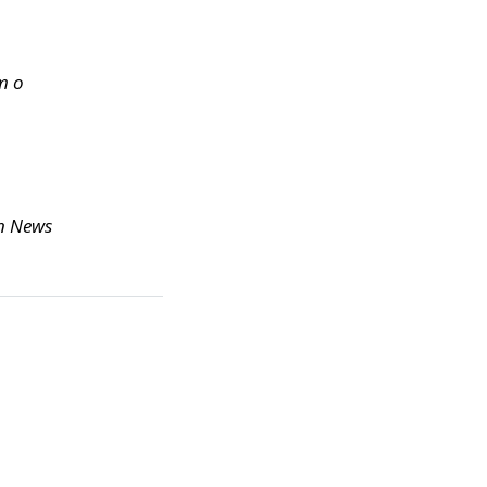
m o
n News