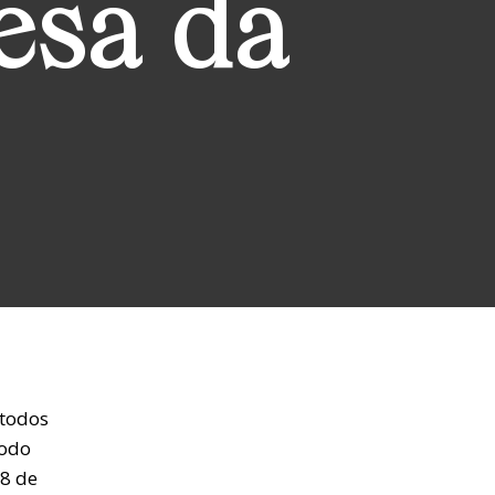
esa da
 todos
nodo
28 de