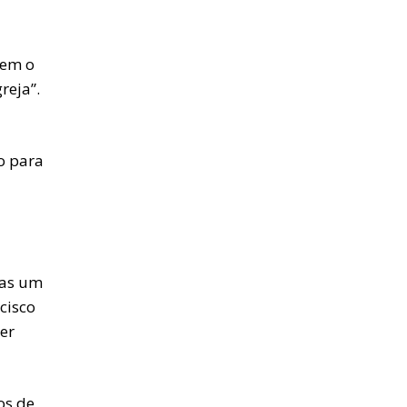
zem o
reja”.
o para
mas um
cisco
er
os de