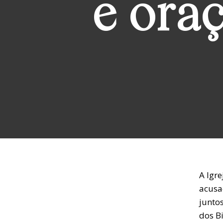
e ora
A Igre
acusa
juntos
dos B