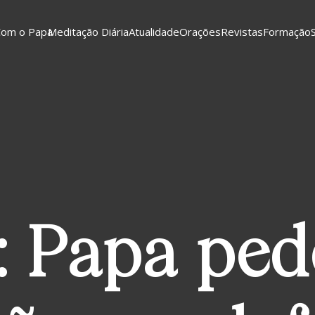
Com o Papa
Meditação Diária
Atualidade
Orações
Revistas
Formação
: Papa ped