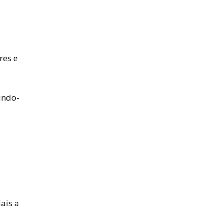
res e
indo-
ais a