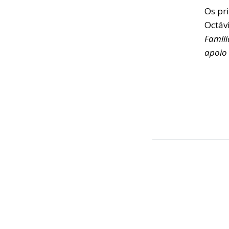
Os pr
Octáv
Famíli
apoio 