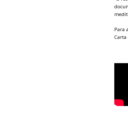
docum
medit
Para 
Carta 