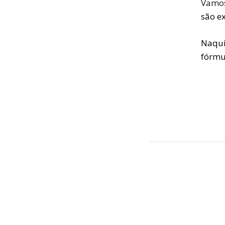
Vamos
são e
Naqui
fórmul