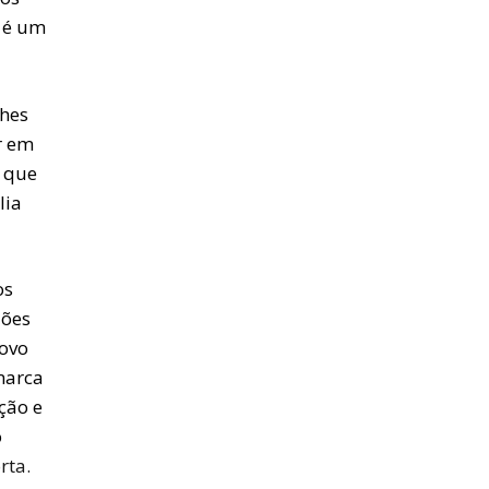
) é um
lhes
r em
s que
lia
os
iões
novo
marca
ção e
o
rta.