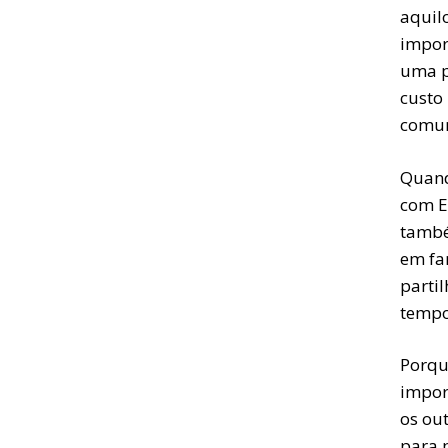
aquil
impor
uma p
custo 
comun
Quand
com E
també
em fa
partil
tempo
Porqu
impor
os out
para 