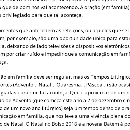
o que de bom nos vai acontecendo. A oração (em família
 privilegiado para que tal aconteça.
mentos que antecedem as refeições, ou aqueles que se 
m, por exemplo, são uma oportunidade única para esta
ia, deixando de lado televisões e dispositivos eletrónico
m por criar ruído e impedir que a comunicação em famí
eça.
ção em família deve ser regular, mas os Tempos Litúrgic
fortes (Advento… Natal… Quaresma… Páscoa…) são ocas
legiadas para que tal aconteça. Que o aproximar de um 
do de Advento (que começa este ano a 2 de dezembro e 
cio de um novo ano litúrgico) seja um tempo denso de ora
icação em família, que nos leve a uma vivência plena d
 de Natal. O
Natal no Bolso 2018
e a novena
Batem à po