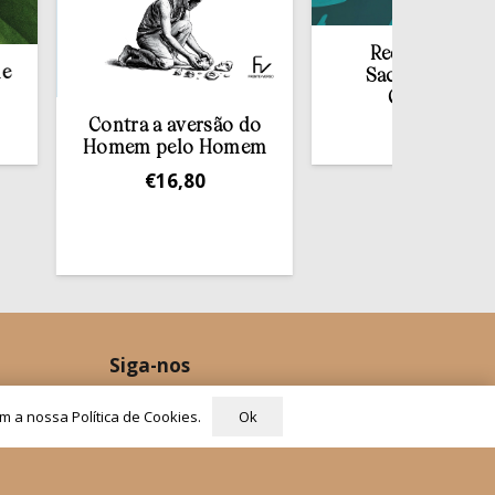
Redescobrir o
Sacramento da
Confissão
Contra a aversão do
€
10,00
omem pelo Homem
€
16,80
Siga-nos
Ok
om a nossa Política de Cookies.