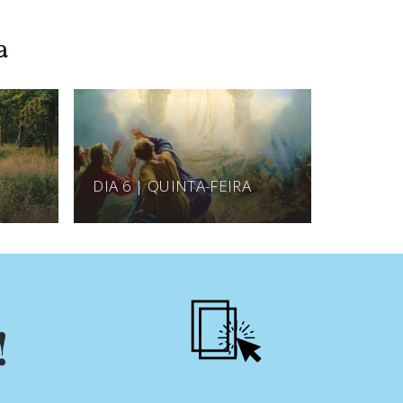
a
DIA 6 | QUINTA-FEIRA
!