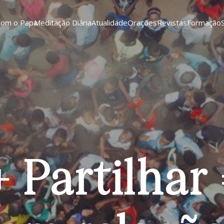
Com o Papa
Meditação Diária
Atualidade
Orações
Revistas
Formação
+ Partilhar 