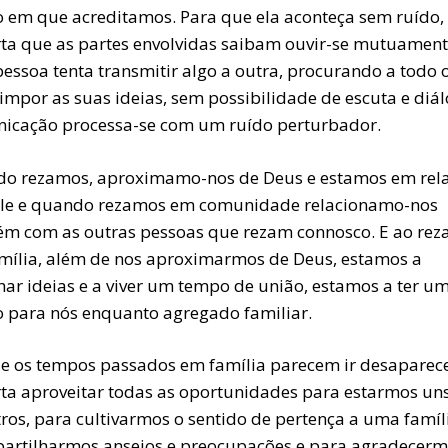
o em que acreditamos. Para que ela aconteça sem ruído,
ta que as partes envolvidas saibam ouvir-se mutuament
essoa tenta transmitir algo a outra, procurando a todo 
impor as suas ideias, sem possibilidade de escuta e diál
icação processa-se com um ruído perturbador.
o rezamos, aproximamo-nos de Deus e estamos em rel
le e quando rezamos em comunidade relacionamo-nos
m com as outras pessoas que rezam connosco. E ao re
mília, além de nos aproximarmos de Deus, estamos a
har ideias e a viver um tempo de união, estamos a ter u
 para nós enquanto agregado familiar.
e os tempos passados em família parecem ir desaparec
ta aproveitar todas as oportunidades para estarmos un
ros, para cultivarmos o sentido de pertença a uma famíl
partilharmos anseios e preocupações e para agradecer