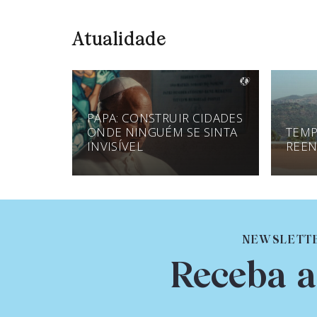
Atualidade
PAPA: CONSTRUIR CIDADES
ONDE NINGUÉM SE SINTA
TEMP
INVISÍVEL
REEN
NEWSLETT
Receba a