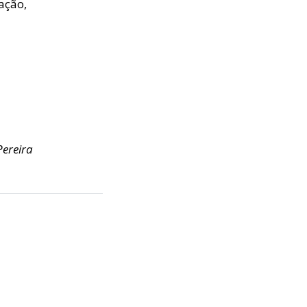
ação,
a
Pereira