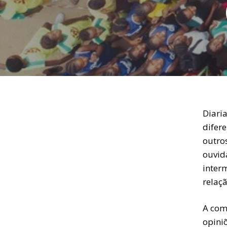
Diari
difer
outro
ouvid
inter
relaç
A com
opini