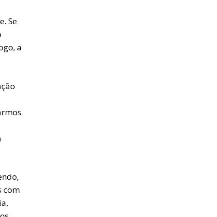
e. Se
o
ogo, a
ação
zarmos
m
endo,
s com
ia,
mos