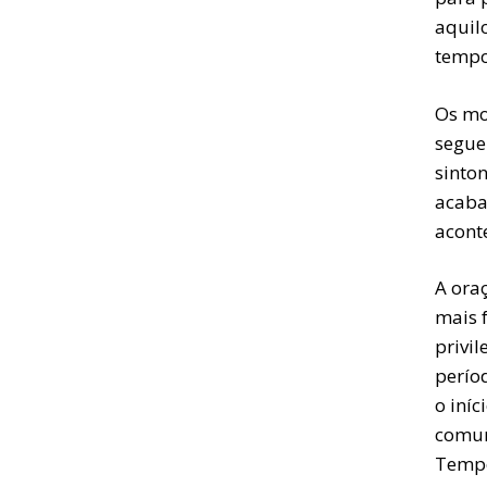
aquil
tempo
Os mo
segue
sinton
acaba
acont
A ora
mais 
privi
perío
o iní
comun
Tempo