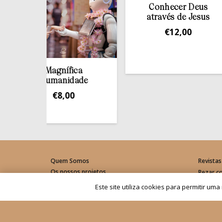
Conhecer Deus
através de Jesus
€
12,00
Magnífica
Humanidade
€
8,00
Quem Somos
Revistas
Os nossos projetos
Rezar c
As Nossas Editoras
Materia
Este site utiliza cookies para permitir um
Atualidade