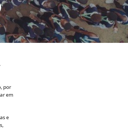
o
,
, por
tar em
as e
s,