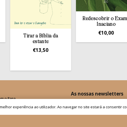
Redescobrir o Exame
Inaciano
€
10,00
Tirar a Bíblia da
H
estante
€
13,50
As nossas newsletters
om o Papa
is de Grupos
a melhor experiência ao utilizador. Ao navegar no site estará a consentir c
Receber