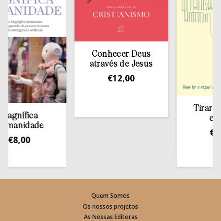
Conhecer Deus
através de Jesus
€
12,00
Tirar a Bíb
nífica
estant
anidade
€
13,5
8,00
Quem Somos
Os nossos projetos
As Nossas Editoras