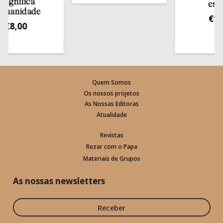
ífica
estante
idade
€
13,50
,00
Quem Somos
Os nossos projetos
As Nossas Editoras
Atualidade
Revistas
Rezar com o Papa
Materiais de Grupos
As nossas newsletters
Receber