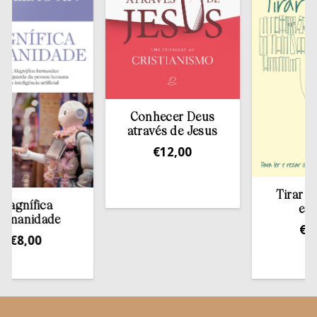
Conhecer Deus
através de Jesus
€
12,00
Tirar a Bíbl
ífica
estante
nidade
€
13,50
,00