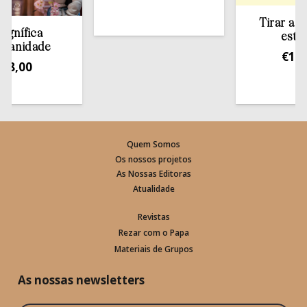
Tirar a Bíblia
fica
estante
idade
€
13,50
00
Quem Somos
Os nossos projetos
As Nossas Editoras
Atualidade
Revistas
Rezar com o Papa
Materiais de Grupos
As nossas newsletters