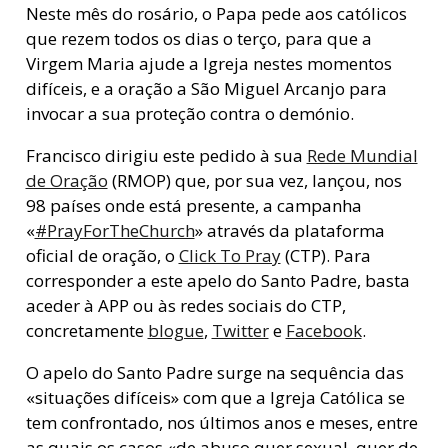
Neste mês do rosário, o Papa pede aos católicos
que rezem todos os dias o terço, para que a
Virgem Maria ajude a Igreja nestes momentos
difíceis, e a oração a São Miguel Arcanjo para
invocar a sua proteção contra o demónio.
Francisco dirigiu este pedido à sua
Rede Mundial
de Oração
(RMOP) que, por sua vez, lançou, nos
98 países onde está presente, a campanha
«
#PrayForTheChurch
» através da plataforma
oficial de oração, o
Click To Pray
(CTP). Para
corresponder a este apelo do Santo Padre, basta
aceder à APP ou às redes sociais do CTP,
concretamente
blogue
,
Twitter
e
Facebook
.
O apelo do Santo Padre surge na sequência das
«situações difíceis» com que a Igreja Católica se
tem confrontado, nos últimos anos e meses, entre
as quais os casos «de abuso quer sexual, quer de