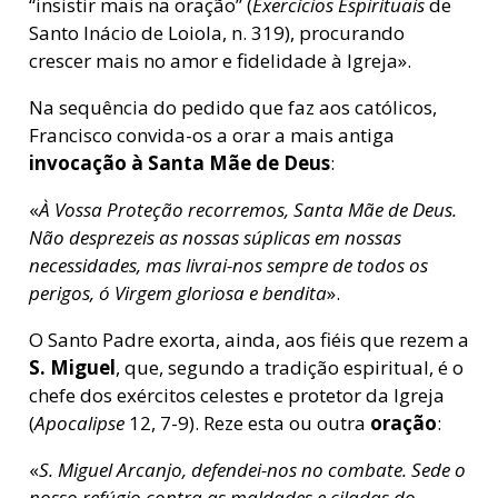
“insistir mais na oração” (
Exercícios Espirituais
de
Santo Inácio de Loiola, n. 319), procurando
crescer mais no amor e fidelidade à Igreja».
Na sequência do pedido que faz aos católicos,
Francisco convida-os a orar a mais antiga
invocação à Santa Mãe de Deus
:
«
À Vossa Proteção recorremos, Santa Mãe de Deus.
Não desprezeis as nossas súplicas em nossas
necessidades, mas livrai-nos sempre de todos os
perigos, ó Virgem gloriosa e bendita
».
O Santo Padre exorta, ainda, aos fiéis que rezem a
S. Miguel
, que, segundo a tradição espiritual, é o
chefe dos exércitos celestes e protetor da Igreja
(
Apocalipse
12, 7-9). Reze esta ou outra
oração
:
«
S. Miguel Arcanjo, defendei-nos no combate. Sede o
nosso refúgio contra as maldades e ciladas do