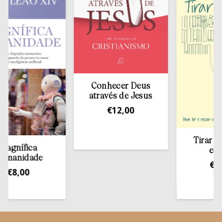
Conhecer Deus
através de Jesus
€
12,00
Tirar a Bíbli
ífica
estante
idade
€
13,50
,00