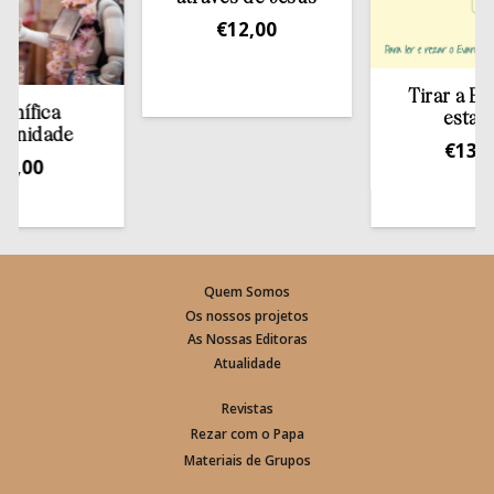
€
12,00
Tirar a Bíblia d
ca
estante
ade
€
13,50
0
Quem Somos
Os nossos projetos
As Nossas Editoras
Atualidade
Revistas
Rezar com o Papa
Materiais de Grupos