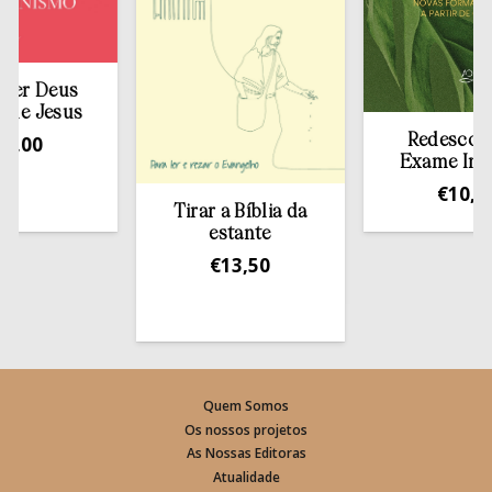
Deus
 Jesus
0
Redescobrir o
Exame Inacian
€
10,00
Tirar a Bíblia da
estante
€
13,50
Quem Somos
Os nossos projetos
As Nossas Editoras
Atualidade