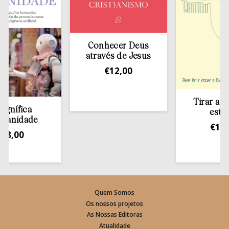
Conhecer Deus
através de Jesus
€
12,00
Tirar a Bíbli
ífica
estante
idade
€
13,50
,00
Quem Somos
Os nossos projetos
As Nossas Editoras
Atualidade