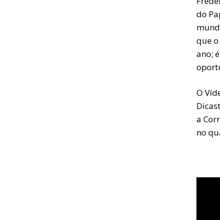
Frédér
do Pa
mundo
que o
ano; 
oport
O Víd
Dicast
a Cor
no qu