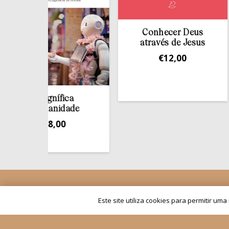
Conhecer Deus
através de Jesus
€
12,00
Magnífica
Humanidade
€
8,00
Quem Somos
Revistas
Este site utiliza cookies para permitir um
Os nossos projetos
Rezar c
As Nossas Editoras
Materia
Atualidade