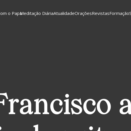
Com o Papa
Meditação Diária
Atualidade
Orações
Revistas
Formação
Francisco a