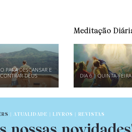
Meditação Diári
O PARA DESCANSAR E
CONTRAR DEUS
DIA 6 | QUINTA-FEIRA
ERS
| ATUALIDADE | LIVROS | REVISTAS
s nossas novidades