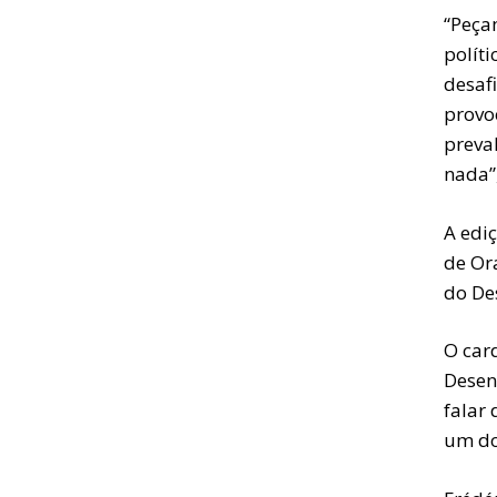
“Peça
polít
desaf
provo
preva
nada”,
A edi
de Or
do De
O card
Desen
falar
um do