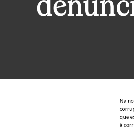
denúnci
Na no
corru
que ex
à cor