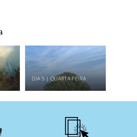
a
DIA 5 | QUARTA-FEIRA
!