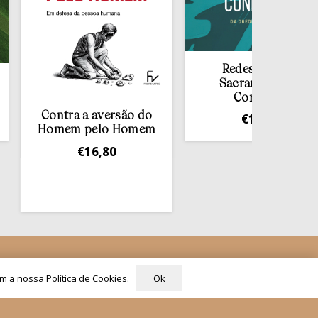
Redescobrir o
Sacramento da
Confissão
Contra a aversão do
€
10,00
Homem pelo Homem
€
16,80
Siga-nos
Ok
om a nossa Política de Cookies.