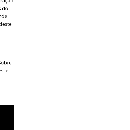
Oração
s do
nde
deste
s
 Sobre
s, e