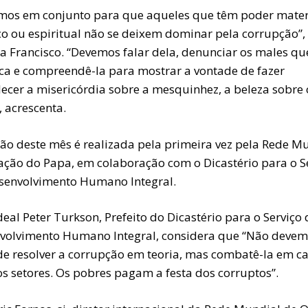
mos em conjunto para que aqueles que têm poder mater
ico ou espiritual não se deixem dominar pela corrupção”,
ia Francisco. “Devemos falar dela, denunciar os males qu
ca e compreendê-la para mostrar a vontade de fazer
lecer a misericórdia sobre a mesquinhez, a beleza sobre 
 acrescenta.
ção deste mês é realizada pela primeira vez pela Rede M
ação do Papa, em colaboração com o Dicastério para o S
senvolvimento Humano Integral.
eal Peter Turkson, Prefeito do Dicastério para o Serviço 
volvimento Humano Integral, considera que “Não deve
 de resolver a corrupção em teoria, mas combatê-la em c
s setores. Os pobres pagam a festa dos corruptos”.