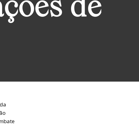
ações de
 da
ção
combate