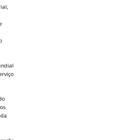
ial,
e
o
undial
erviço
do
mos
ada