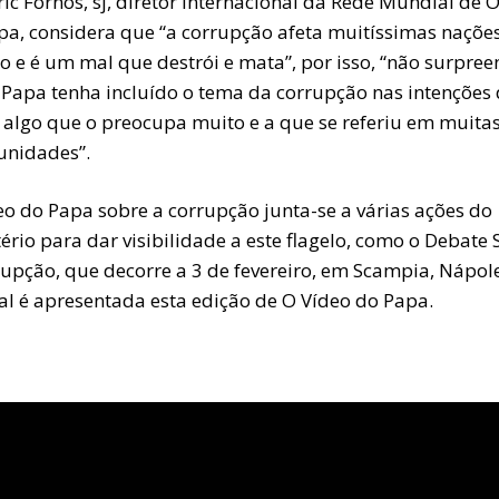
ic Fornos, sj, diretor internacional da Rede Mundial de 
pa, considera que “a corrupção afeta muitíssimas naçõe
 e é um mal que destrói e mata”, por isso, “não surpree
 Papa tenha incluído o tema da corrupção nas intenções 
é algo que o preocupa muito e a que se referiu em muita
unidades”.
eo do Papa sobre a corrupção junta-se a várias ações do
ério para dar visibilidade a este flagelo, como o Debate
rupção, que decorre a 3 de fevereiro, em Scampia, Nápole
al é apresentada esta edição de O Vídeo do Papa.