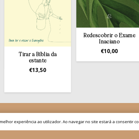
Redescobrir o Exame
Inaciano
€
10,00
Tirar a Bíblia da
estante
€
13,50
As nossas newsletters
a melhor experiência ao utilizador. Ao navegar no site estará a consentir c
om o Papa
is de Grupos
Receber