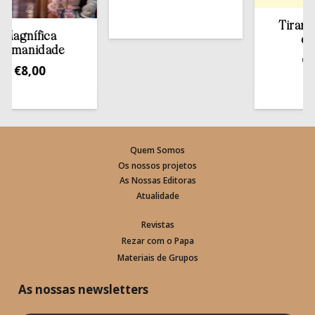
Tirar a Bíb
nífica
estant
nidade
€
13,5
8,00
Quem Somos
Os nossos projetos
As Nossas Editoras
Atualidade
Revistas
Rezar com o Papa
Materiais de Grupos
As nossas newsletters