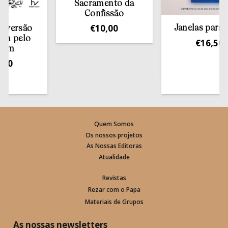
Sacramento da
Confissão
€
10,00
Janelas para Deus
rsão
elo
€
16,50
Quem Somos
Os nossos projetos
As Nossas Editoras
Atualidade
Revistas
Rezar com o Papa
Materiais de Grupos
As nossas newsletters