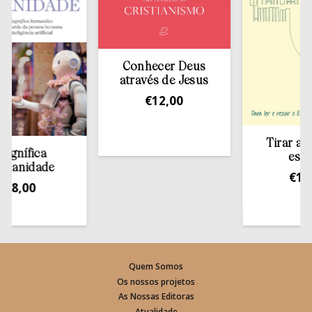
Conhecer Deus
através de Jesus
€
12,00
Tirar a Bíbli
ífica
estante
idade
€
13,50
,00
Quem Somos
Os nossos projetos
As Nossas Editoras
Atualidade