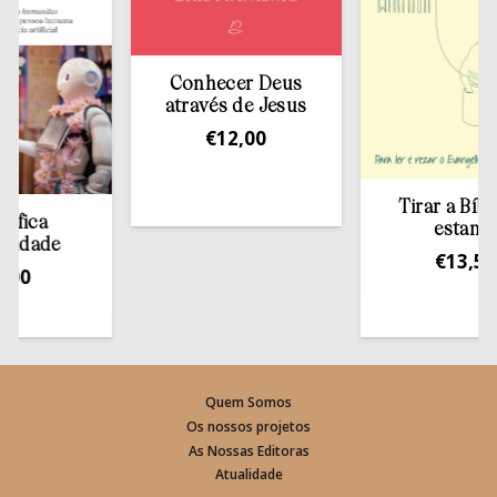
Conhecer Deus
através de Jesus
€
12,00
Tirar a Bíblia da
a
estante
de
€
13,50
Quem Somos
Os nossos projetos
As Nossas Editoras
Atualidade