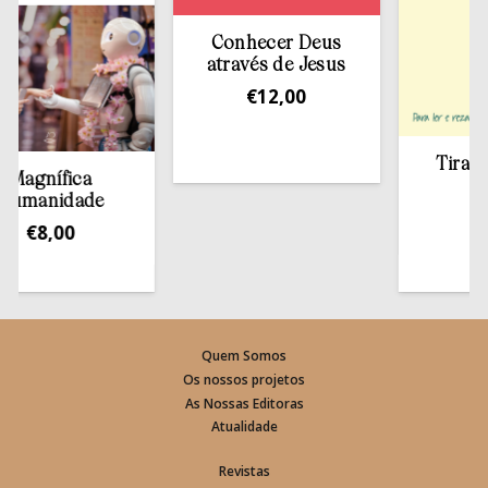
Conhecer Deus
através de Jesus
€
12,00
Tirar a Bí
gnífica
estan
anidade
€
13,
€
8,00
Quem Somos
Os nossos projetos
As Nossas Editoras
Atualidade
Revistas