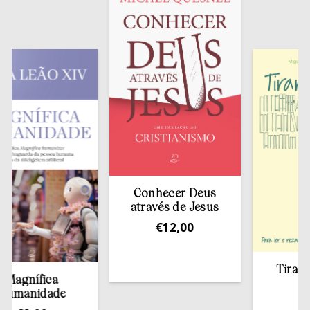
Conhecer Deus
através de Jesus
€
12,00
Tirar a Bí
gnífica
estan
anidade
€
13,